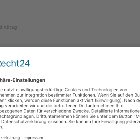
 Alltag
nergie und Stress
m Arbeitsalltag
ähigen Körper
ktionen zusammenwirken
salltag