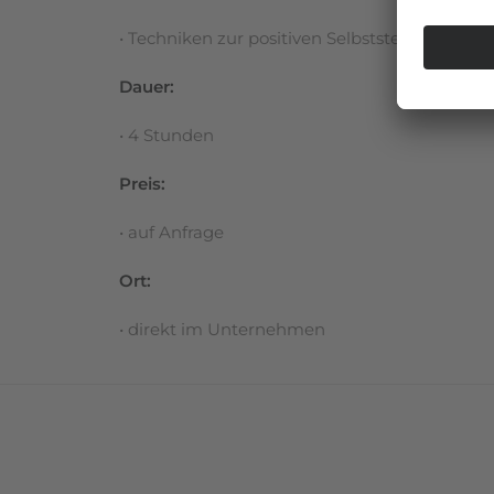
• Techniken zur positiven Selbststeuerung
Dauer:
• 4 Stunden
Preis:
• auf Anfrage
Ort:
• direkt im Unternehmen