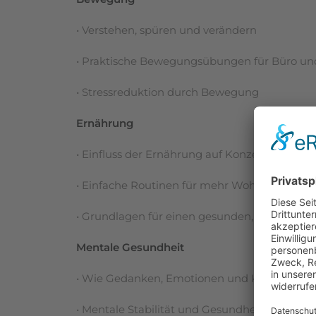
• Verstehen, spüren und verändern
• Praktische Bewegungsübungen für Büro und
• Stressreduktion durch Bewegung
Ernährung
• Einfluss der Ernährung auf Konzentration, E
• Einfache Routinen für mehr Wohlbefinden i
• Grundlagen für einen gesunden, leistungsf
Mentale Gesundheit
• Wie Gedanken, Emotionen und Körperrea
• Mentale Stabilität und Gesundheit im Arbeit