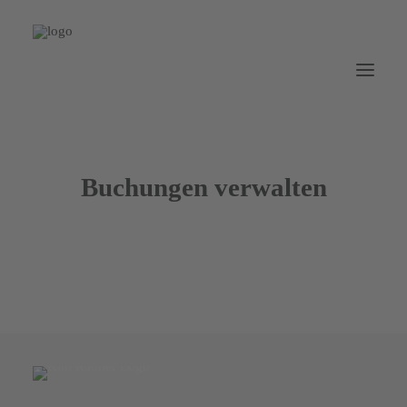
Buchungen verwalten
KURSINHALTE
ÜBER MICH
KONTAKT
KURSE & PERSONALTRAINING
WORKSHOPS & GUTSCHEINE
WARENKORB
KUNDENKONTO