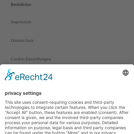
Rechtliches
Impressum
Datenschutz
Cookie-Einstellungen
Kontakt:
+49 1512 8788328
movement@kimradner.de